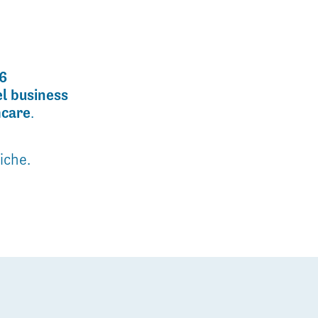
6
el business
hcare
.
iche.