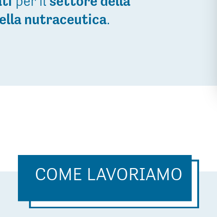
ti
per il
settore della
lla nutraceutica
.
COME LAVORIAMO